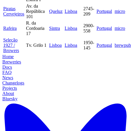
Av. da
Piratas
2745-
República
Queluz
Lisboa
Portugal
micro
Cervejeiros
209
101
R. da
2900-
Rafeira
Cordoaria
Sintra
Lisboa
Portugal
micro
558
17
Seleção
1950-
1927 /
Tv. Grilo 1
Lisboa
Lisboa
Portugal
brewpub
145
Browers
Home
Breweries
Docs
FAQ
News
Changelogs
Projects
About
Bluesky