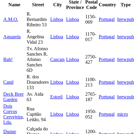
State /
Postal
Name
Street
City
Country
Type
Province
Code
R.
1150-
A.M.O.
Bernardim
Lisboa
Lisboa
Portugal
brewpub
069
Ribeiro 53
R.
1170-
Aguarela
Angelina
Lisboa
Lisboa
Portugal
brewpub
017
Vidal 23
Tv. Afonso
Sanches R.
2750-
Bah!
Afonso
Cascais
Lisboa
Portugal
brewpub
427
Sanches
6D
R. dos
1100-
Canil
Douradores
Lisboa
Lisboa
Portugal
brewpub
213
133
Deck Beer
Av. Aida
2765-
Estoril
Lisboa
Portugal
brewpub
Garden
63
187
Dois
Rua
Corvos
1950-
Capitão
Lisboa
Lisboa
Portugal
micro
Cervejeira,
052
Leitão, 94
Lda.
Calçada do
Duque
1200-