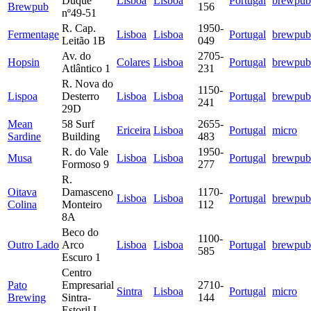
Duque
Lisboa
Lisboa
Portugal
brewpub
Brewpub
156
nº49-51
R. Cap.
1950-
Fermentage
Lisboa
Lisboa
Portugal
brewpub
Leitão 1B
049
Av. do
2705-
Hopsin
Colares
Lisboa
Portugal
brewpub
Atlântico 1
231
R. Nova do
1150-
Lispoa
Desterro
Lisboa
Lisboa
Portugal
brewpub
241
29D
Mean
58 Surf
2655-
Ericeira
Lisboa
Portugal
micro
Sardine
Building
483
R. do Vale
1950-
Musa
Lisboa
Lisboa
Portugal
brewpub
Formoso 9
277
R.
Oitava
Damasceno
1170-
Lisboa
Lisboa
Portugal
brewpub
Colina
Monteiro
112
8A
Beco do
1100-
Outro Lado
Arco
Lisboa
Lisboa
Portugal
brewpub
585
Escuro 1
Centro
Pato
Empresarial
2710-
Sintra
Lisboa
Portugal
micro
Brewing
Sintra-
144
Estoril I