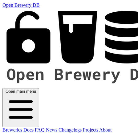
Open Brewery DB
Open main menu
Breweries
Docs
FAQ
News
Changelogs
Projects
About