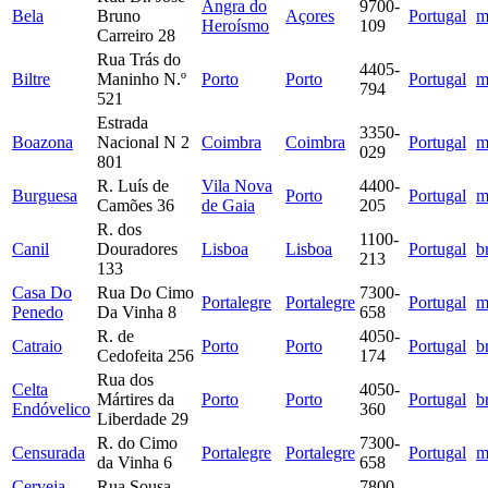
Angra do
9700-
Bela
Bruno
Açores
Portugal
m
Heroísmo
109
Carreiro 28
Rua Trás do
4405-
Biltre
Maninho N.º
Porto
Porto
Portugal
m
794
521
Estrada
3350-
Boazona
Nacional N 2
Coimbra
Coimbra
Portugal
m
029
801
R. Luís de
Vila Nova
4400-
Burguesa
Porto
Portugal
m
Camões 36
de Gaia
205
R. dos
1100-
Canil
Douradores
Lisboa
Lisboa
Portugal
b
213
133
Casa Do
Rua Do Cimo
7300-
Portalegre
Portalegre
Portugal
m
Penedo
Da Vinha 8
658
R. de
4050-
Catraio
Porto
Porto
Portugal
b
Cedofeita 256
174
Rua dos
Celta
4050-
Mártires da
Porto
Porto
Portugal
b
Endóvelico
360
Liberdade 29
R. do Cimo
7300-
Censurada
Portalegre
Portalegre
Portugal
m
da Vinha 6
658
Cerveja
Rua Sousa
7800-