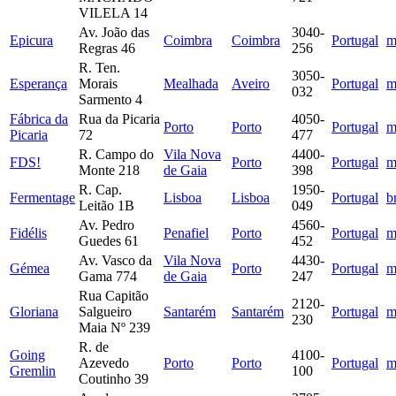
VILELA 14
Av. João das
3040-
Epicura
Coimbra
Coimbra
Portugal
m
Regras 46
256
R. Ten.
3050-
Esperança
Morais
Mealhada
Aveiro
Portugal
m
032
Sarmento 4
Fábrica da
Rua da Picaria
4050-
Porto
Porto
Portugal
m
Picaria
72
477
R. Campo do
Vila Nova
4400-
FDS!
Porto
Portugal
m
Monte 218
de Gaia
398
R. Cap.
1950-
Fermentage
Lisboa
Lisboa
Portugal
b
Leitão 1B
049
Av. Pedro
4560-
Fidélis
Penafiel
Porto
Portugal
m
Guedes 61
452
Av. Vasco da
Vila Nova
4430-
Gémea
Porto
Portugal
m
Gama 774
de Gaia
247
Rua Capitão
2120-
Gloriana
Salgueiro
Santarém
Santarém
Portugal
m
230
Maia Nº 239
R. de
Going
4100-
Azevedo
Porto
Porto
Portugal
m
Gremlin
100
Coutinho 39