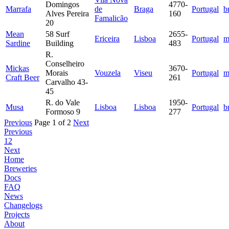
Domingos
4770-
Marrafa
de
Braga
Portugal
b
Alves Pereira
160
Famalicão
20
Mean
58 Surf
2655-
Ericeira
Lisboa
Portugal
m
Sardine
Building
483
R.
Conselheiro
Mickas
3670-
Morais
Vouzela
Viseu
Portugal
m
Craft Beer
261
Carvalho 43-
45
R. do Vale
1950-
Musa
Lisboa
Lisboa
Portugal
b
Formoso 9
277
Previous
Page 1 of 2
Next
Previous
1
2
Next
Home
Breweries
Docs
FAQ
News
Changelogs
Projects
About