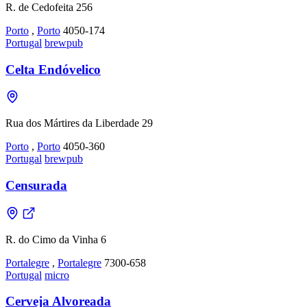
R. de Cedofeita 256
Porto
,
Porto
4050-174
Portugal
brewpub
Celta Endóvelico
Rua dos Mártires da Liberdade 29
Porto
,
Porto
4050-360
Portugal
brewpub
Censurada
R. do Cimo da Vinha 6
Portalegre
,
Portalegre
7300-658
Portugal
micro
Cerveja Alvoreada