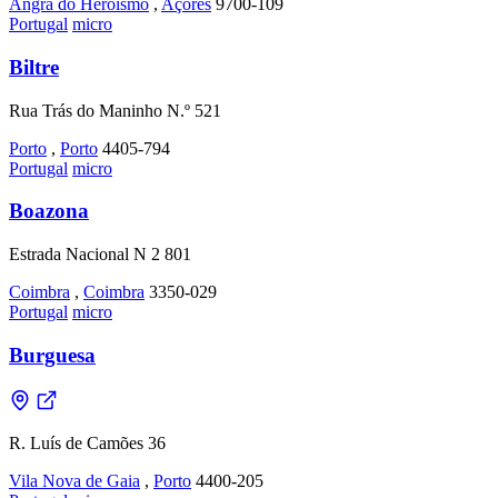
Angra do Heroísmo
,
Açores
9700-109
Portugal
micro
Biltre
Rua Trás do Maninho N.º 521
Porto
,
Porto
4405-794
Portugal
micro
Boazona
Estrada Nacional N 2 801
Coimbra
,
Coimbra
3350-029
Portugal
micro
Burguesa
R. Luís de Camões 36
Vila Nova de Gaia
,
Porto
4400-205