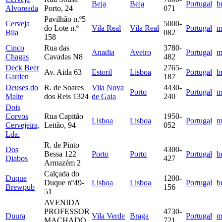
Beja
Beja
Portugal
b
Alvoreada
Porto, 24
071
Pavilhão n.º5
Cerveja
5000-
do Lote n.º
Vila Real
Vila Real
Portugal
m
Bila
082
158
Cinco
Rua das
3780-
Anadia
Aveiro
Portugal
m
Chagas
Cavadas N8
482
Deck Beer
2765-
Av. Aida 63
Estoril
Lisboa
Portugal
b
Garden
187
Deuses do
R. de Soares
Vila Nova
4430-
Porto
Portugal
m
Malte
dos Reis 1324
de Gaia
240
Dois
Corvos
Rua Capitão
1950-
Lisboa
Lisboa
Portugal
m
Cervejeira,
Leitão, 94
052
Lda.
R. de Pinto
Dos
4300-
Bessa 122
Porto
Porto
Portugal
b
Diabos
427
Armazém 2
Calçada do
Duque
1200-
Duque nº49-
Lisboa
Lisboa
Portugal
b
Brewpub
156
51
AVENIDA
PROFESSOR
4730-
Duura
Vila Verde
Braga
Portugal
m
MACHADO
721