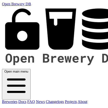
Open Brewery DB
Open main menu
Breweries
Docs
FAQ
News
Changelogs
Projects
About