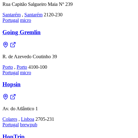
Rua Capitão Salgueiro Maia Nº 239
Santarém
,
Santarém
2120-230
Portugal
micro
Going Gremlin
R. de Azevedo Coutinho 39
Porto
,
Porto
4100-100
Portugal
micro
Hopsin
Av. do Atlântico 1
Colares
,
Lisboa
2705-231
Portugal
brewpub
HopTrip