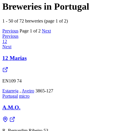
Breweries in Portugal
1 - 50 of 72 breweries (page 1 of 2)
Previous
Page 1 of 2
Next
Previous
1
2
Next
12 Marias
EN109 74
Estarreja
,
Aveiro
3865-127
Portugal
micro
A.M.O.
R. Bernardim Ribeiro 53