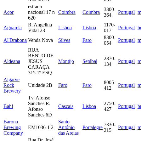
estrada
3300-
Açor
nacional 17 n
Coimbra
Coimbra
Portugal
m
364
620
R. Angelina
1170-
Aguarela
Lisboa
Lisboa
Portugal
b
Vidal 23
017
8300-
Al'Drabona
Venda Nova
Silves
Faro
Portugal
m
054
RUA
BENTO DE
2870-
Aldeana
JESUS
Montijo
Setúbal
Portugal
m
134
CARAÇA
315 1º ESQ
Algarve
8005-
Rock
Unidade 2B
Faro
Faro
Portugal
m
412
Brewery
Tv. Afonso
Sanches R.
2750-
Bah!
Cascais
Lisboa
Portugal
b
Afonso
427
Sanches 6D
Barona
Santo
7330-
Brewing
EM1036-1 2
António
Portalegre
Portugal
m
215
Company
das Areias
Rua Dr. José