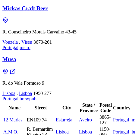
Mickas Craft Beer
R. Conselheiro Morais Carvalho 43-45
Vouzela
,
Viseu
3670-261
Portugal
micro
Musa
R. do Vale Formoso 9
Lisboa
,
Lisboa
1950-277
Portugal
brewpub
State /
Postal
Name
Street
City
Country
Province
Code
3865-
12 Marias
EN109 74
Estarreja
Aveiro
Portugal
m
127
R. Bernardim
1150-
A.M.O.
Lisboa
Lisboa
Portugal
b
Ribeiro 53
069