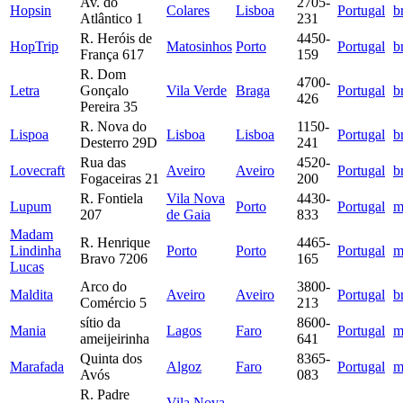
Av. do
2705-
Hopsin
Colares
Lisboa
Portugal
b
Atlântico 1
231
R. Heróis de
4450-
HopTrip
Matosinhos
Porto
Portugal
b
França 617
159
R. Dom
4700-
Letra
Gonçalo
Vila Verde
Braga
Portugal
b
426
Pereira 35
R. Nova do
1150-
Lispoa
Lisboa
Lisboa
Portugal
b
Desterro 29D
241
Rua das
4520-
Lovecraft
Aveiro
Aveiro
Portugal
b
Fogaceiras 21
200
R. Fontiela
Vila Nova
4430-
Lupum
Porto
Portugal
m
207
de Gaia
833
Madam
R. Henrique
4465-
Lindinha
Porto
Porto
Portugal
m
Bravo 7206
165
Lucas
Arco do
3800-
Maldita
Aveiro
Aveiro
Portugal
b
Comércio 5
213
sítio da
8600-
Mania
Lagos
Faro
Portugal
m
ameijeirinha
641
Quinta dos
8365-
Marafada
Algoz
Faro
Portugal
m
Avós
083
R. Padre
Vila Nova