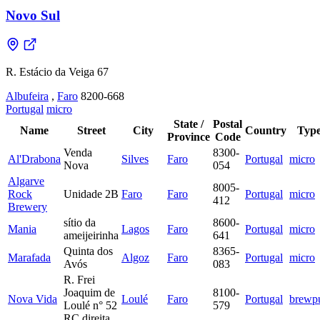
Novo Sul
R. Estácio da Veiga 67
Albufeira
,
Faro
8200-668
Portugal
micro
State /
Postal
Name
Street
City
Country
Typ
Province
Code
Venda
8300-
Al'Drabona
Silves
Faro
Portugal
micro
Nova
054
Algarve
8005-
Rock
Unidade 2B
Faro
Faro
Portugal
micro
412
Brewery
sítio da
8600-
Mania
Lagos
Faro
Portugal
micro
ameijeirinha
641
Quinta dos
8365-
Marafada
Algoz
Faro
Portugal
micro
Avós
083
R. Frei
Joaquim de
8100-
Nova Vida
Loulé
Faro
Portugal
brewp
Loulé n° 52
579
RC direita