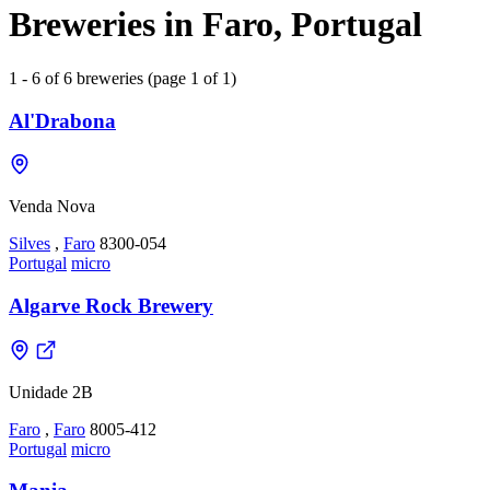
Breweries in Faro, Portugal
1 - 6 of 6 breweries (page 1 of 1)
Al'Drabona
Venda Nova
Silves
,
Faro
8300-054
Portugal
micro
Algarve Rock Brewery
Unidade 2B
Faro
,
Faro
8005-412
Portugal
micro