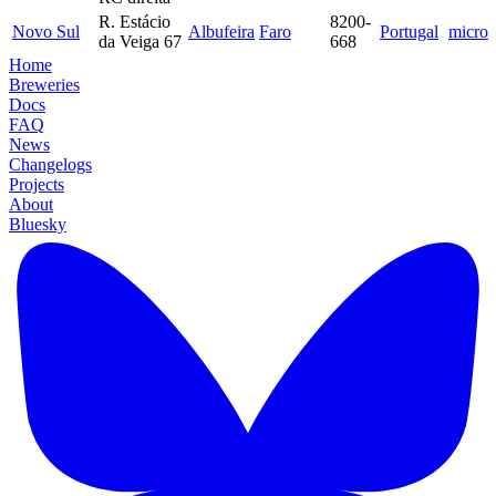
R. Estácio
8200-
Novo Sul
Albufeira
Faro
Portugal
micro
da Veiga 67
668
Home
Breweries
Docs
FAQ
News
Changelogs
Projects
About
Bluesky