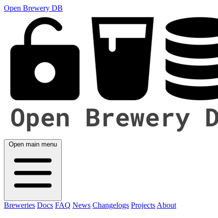
Open Brewery DB
Open main menu
Breweries
Docs
FAQ
News
Changelogs
Projects
About