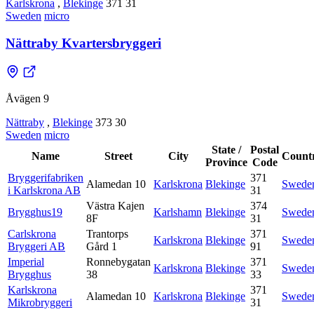
Karlskrona
,
Blekinge
371 31
Sweden
micro
Nättraby Kvartersbryggeri
Åvägen 9
Nättraby
,
Blekinge
373 30
Sweden
micro
State /
Postal
Name
Street
City
Count
Province
Code
Bryggerifabriken
371
Alamedan 10
Karlskrona
Blekinge
Swede
i Karlskrona AB
31
Västra Kajen
374
Brygghus19
Karlshamn
Blekinge
Swede
8F
31
Carlskrona
Trantorps
371
Karlskrona
Blekinge
Swede
Bryggeri AB
Gård 1
91
Imperial
Ronnebygatan
371
Karlskrona
Blekinge
Swede
Brygghus
38
33
Karlskrona
371
Alamedan 10
Karlskrona
Blekinge
Swede
Mikrobryggeri
31