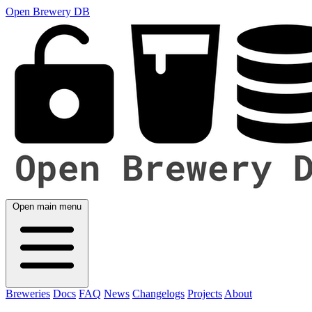
Open Brewery DB
Open main menu
Breweries
Docs
FAQ
News
Changelogs
Projects
About