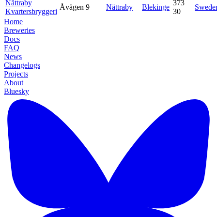
Nättraby
373
Åvägen 9
Nättraby
Blekinge
Swede
Kvartersbryggeri
30
Home
Breweries
Docs
FAQ
News
Changelogs
Projects
About
Bluesky