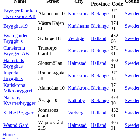
Name
Street
City
Count
Province
Code
Bryggerifabriken
371
Alamedan 10
Karlskrona
Blekinge
Swede
i Karlskrona AB
31
Västra Kajen
374
Brygghus19
Karlshamn
Blekinge
Swede
8F
31
Byaregårdens
432
Syllinge 18
Veddige
Halland
Swede
Brygghus
66
Carlskrona
Trantorps
371
Karlskrona
Blekinge
Swede
Bryggeri AB
Gård 1
91
Halmstads
302
Slottsmöllan
Halmstad
Halland
Swede
Brygghus
31
Imperial
Ronnebygatan
371
Karlskrona
Blekinge
Swede
Brygghus
38
33
Karlskrona
371
Alamedan 10
Karlskrona
Blekinge
Swede
Mikrobryggeri
31
Nättraby
373
Åvägen 9
Nättraby
Blekinge
Swede
Kvartersbryggeri
30
Johnssons
432
Subbe Bryggeri
Varberg
Halland
Swede
Gård
91
Wapnö Gård
305
Wapnö Gård
Halmstad
Halland
Swede
215
91
Home