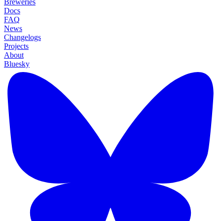
Breweries
Docs
FAQ
News
Changelogs
Projects
About
Bluesky