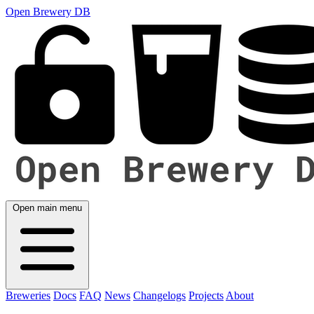
Open Brewery DB
Open main menu
Breweries
Docs
FAQ
News
Changelogs
Projects
About