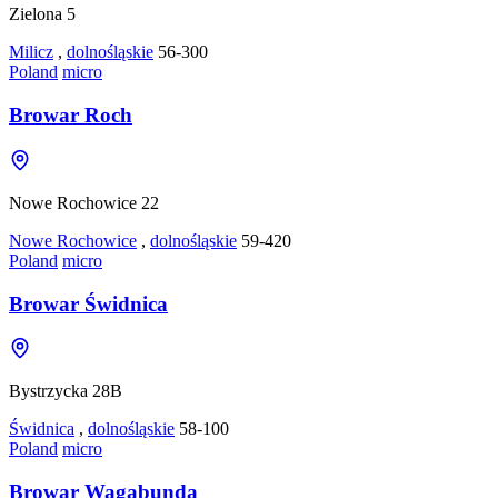
Zielona 5
Milicz
,
dolnośląskie
56-300
Poland
micro
Browar Roch
Nowe Rochowice 22
Nowe Rochowice
,
dolnośląskie
59-420
Poland
micro
Browar Świdnica
Bystrzycka 28B
Świdnica
,
dolnośląskie
58-100
Poland
micro
Browar Wagabunda