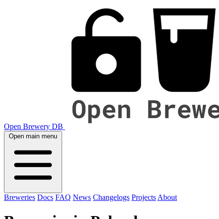
Open Brewery DB
Open main menu
Breweries
Docs
FAQ
News
Changelogs
Projects
About