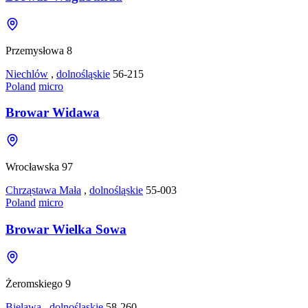
Przemysłowa 8
Niechlów
,
dolnośląskie
56-215
Poland
micro
Browar Widawa
Wrocławska 97
Chrząstawa Mała
,
dolnośląskie
55-003
Poland
micro
Browar Wielka Sowa
Żeromskiego 9
Bielawa
,
dolnośląskie
58-260