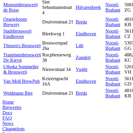
Sint
Museumbrouwerij
Noord-
508
Sebastiaanstraat
Hilvarenbeek
de Roos
Brabant
ZG
4
Oranjeboom
Noord-
481
Druivenstraat 21
Breda
Brewery
Brabant
KB
Stadsbrouwerij
Noord-
561
Bleekweg 1
Eindhoven
Eindhoven
Brabant
CZ
Brouwerspad
Noord-
539
Thissen's Brouwerij
Lith
26a
Brabant
GG
Trappistenbrouwerij
Rucphenseweg
Noord-
488
Zundert
De Kievit
38
Brabant
KC
Uthoka Sommelier
Noord-
526
Nieuwstraat 34
Vught
& Brouwerij
Brabant
VH
Keizersgracht
Noord-
561
Van Moll BrewPub
Eindhoven
16A
Brabant
GD
Noord-
481
Weidmann Bier
Druivenstraat 21
Breda
Brabant
KB
Home
Breweries
Docs
FAQ
News
Changelogs