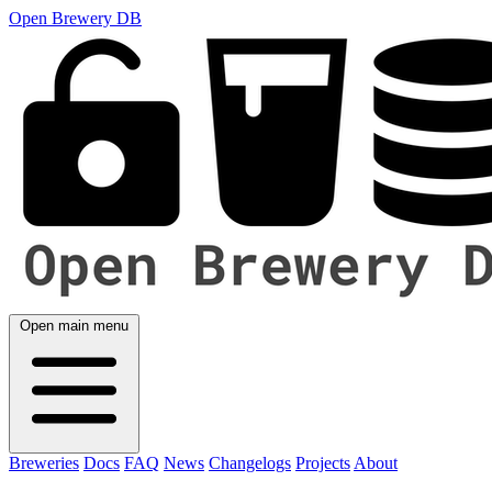
Open Brewery DB
Open main menu
Breweries
Docs
FAQ
News
Changelogs
Projects
About