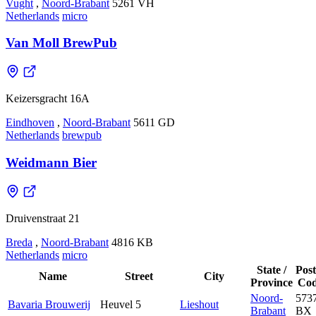
Vught
,
Noord-Brabant
5261 VH
Netherlands
micro
Van Moll BrewPub
Keizersgracht 16A
Eindhoven
,
Noord-Brabant
5611 GD
Netherlands
brewpub
Weidmann Bier
Druivenstraat 21
Breda
,
Noord-Brabant
4816 KB
Netherlands
micro
State /
Post
Name
Street
City
Province
Co
Noord-
573
Bavaria Brouwerij
Heuvel 5
Lieshout
Brabant
BX