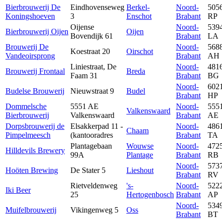
Bierbrouwerij De
Eindhovenseweg
Berkel-
Noord-
505
Koningshoeven
3
Enschot
Brabant
RP
Oijense
Noord-
539
Bierbrouwerij Oijen
Oijen
Bovendijk 61
Brabant
LA
Brouwerij De
Noord-
568
Koestraat 20
Oirschot
Vandeoirsprong
Brabant
AH
Liniestraat, De
Noord-
481
Brouwerij Frontaal
Breda
Faam 31
Brabant
BG
Noord-
602
Budelse Brouwerij
Nieuwstraat 9
Budel
Brabant
HP
Dommelsche
5551 AE
Noord-
555
Valkenswaard
Bierbrouwerij
Valkenswaard
Brabant
AE
Dorpsbrouwerij de
Elsakkerpad 11 -
Noord-
486
Chaam
Pimpelmeesch
(kantooradres
Brabant
TA
Plantagebaan
Wouwse
Noord-
472
Hilldevils Brewery
99A
Plantage
Brabant
RB
Noord-
573
Hoöten Brewing
De Stater 5
Lieshout
Brabant
RV
Rietveldenweg
's-
Noord-
522
Iki Beer
25
Hertogenbosch
Brabant
AP
Noord-
534
Muifelbrouwerij
Vikingenweg 5
Oss
Brabant
BT