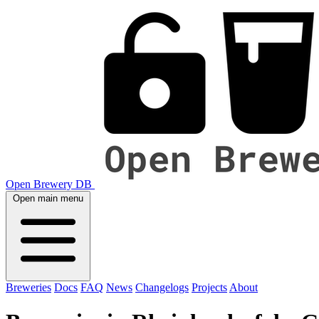
Open Brewery DB
Open main menu
Breweries
Docs
FAQ
News
Changelogs
Projects
About