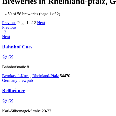
Breweries in Rheinland-pfalz,
1 - 50 of 58 breweries (page 1 of 2)
Previous
Page 1 of 2
Next
Previous
1
2
Next
Bahnhof Cues
Bahnhofstraße 8
Bernkastel-Kues
,
Rheinland-Pfalz
54470
Germany
brewpub
Bellheimer
Karl-Silbernagel-Straße 20-22