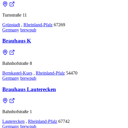
Turnstraße 11
Grünstadt
,
Rheinland-Pfalz
67269
Germany
brewpub
Brauhaus K
Bahnhofstraße 8
Bernkastel-Kues
,
Rheinland-Pfalz
54470
Germany
brewpub
Brauhaus Lauterecken
Bahnhofstraße 1
Lauterecken
,
Rheinland-Pfalz
67742
Germany
brewpub