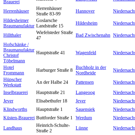
Brauerei
Herrenhäuser
Herrenhäuser
Hannover
Niedersach
Straße 83-99
Hildesheimer
Goslarsche
Hildesheim
Niedersach
Braumanufaktur
Landstraße 15
Wiefelsteder Straße
Hillthaler
Bad Zwischenahn
Niedersach
47
Hofschänke /
Braumanufaktur
Hauptstraße 41
Wagenfeld
Niedersach
Christof
Töbelmann
Hotel
Buchholz in der
Harburger Straße 8
Niedersach
Frommann
Nordheide
Hüpscher
An der Halbe 24
Pattensen
Niedersach
Werkstatt
Inselbrauerei
Hauptstraße 21
Langeoog
Niedersach
Jever
Elisabethufer 18
Jever
Niedersach
Klindworths
Hauptstraße 1
Sauensiek
Niedersach
Küsten-Brauerei
Buttforder Straße 1
Werdum
Niedersach
Heinrich-Schulte-
Landhaus
Lünne
Niedersach
Straße 2