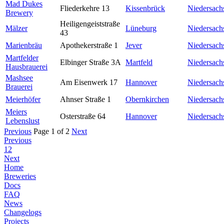
Mad Dukes
Fliederkehre 13
Kissenbrück
Niedersach
Brewery
Heiligengeiststraße
Mälzer
Lüneburg
Niedersach
43
Marienbräu
Apothekerstraße 1
Jever
Niedersach
Martfelder
Elbinger Straße 3A
Martfeld
Niedersach
Hausbrauerei
Mashsee
Am Eisenwerk 17
Hannover
Niedersach
Brauerei
Meierhöfer
Ahnser Straße 1
Obernkirchen
Niedersach
Meiers
Osterstraße 64
Hannover
Niedersach
Lebenslust
Previous
Page 1 of 2
Next
Previous
1
2
Next
Home
Breweries
Docs
FAQ
News
Changelogs
Projects