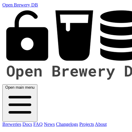
Open Brewery DB
Open main menu
Breweries
Docs
FAQ
News
Changelogs
Projects
About