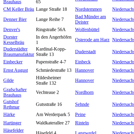
Brauhaus
65
CM Keller Bräu
Lange Straße 18
Nordstemmen
Niedersach
Bad Münder am
Denner Bier
Lange Reihe 7
Niedersach
Deister
Denver's
Ringstraße 56A
Wolfenbüttel
Niedersach
Dorster
In den Angerhöfen
Osterode am Harz
Niedersach
Kesselbräu
1
Duderstädter
Kardinal-Kopp-
Duderstadt
Niedersach
Braumanufaktur
Straße 13
Einbecker
Papenstraße 4-7
Einbeck
Niedersach
Ernst August
Schmiedestraße 13
Hannover
Niedersach
Hildesheimer
Gilde
Hannover
Niedersach
Straße 132
Grafschafter
Vechteaue 2
Nordhorn
Niedersach
Brauhaus
Gutshof
Gutsstraße 16
Sehnde
Niedersach
Rethmar
Härke
Am Werderpark 5
Peine
Niedersach
Hartinger
Waldkaterallee 27
Rinteln
Niedersach
Häsefelder
Häsefeld 4
Langwedel
Niedersach