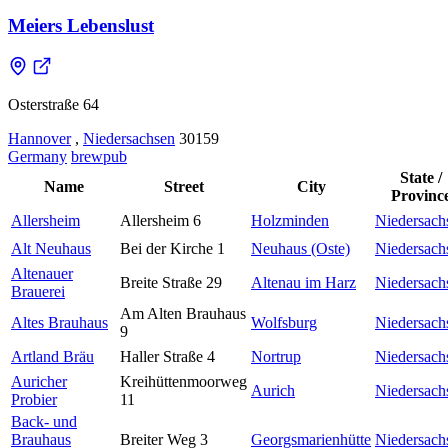
Meiers Lebenslust
Osterstraße 64
Hannover
,
Niedersachsen
30159
Germany
brewpub
State /
Name
Street
City
Provinc
Allersheim
Allersheim 6
Holzminden
Niedersach
Alt Neuhaus
Bei der Kirche 1
Neuhaus (Oste)
Niedersach
Altenauer
Breite Straße 29
Altenau im Harz
Niedersach
Brauerei
Am Alten Brauhaus
Altes Brauhaus
Wolfsburg
Niedersach
9
Artland Bräu
Haller Straße 4
Nortrup
Niedersach
Auricher
Kreihüttenmoorweg
Aurich
Niedersach
Probier
11
Back- und
Brauhaus
Breiter Weg 3
Georgsmarienhütte
Niedersach