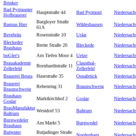
Brinker
Bad Pyrmonter
Hauptstraße 44
Bad Pyrmont
Niedersach
Hofbrauerei
Bargloyer Straße
Bannas Bier
Wildeshausen
Niedersach
61A
Bergbräu
Rosenstraße 10
Uslar
Niedersach
Bleckeder
Breite Straße 20
Bleckede
Niedersach
Brauhaus
boGler's
Am Tiefen Moor 4
Uetze
Niedersach
Brauakademie
Clausthal-
Bornhardtstraße 11
Niedersach
Zellerfeld
Zellerfeld
Brauerei Beura
Hasestraße 35
Osnabrück
Niedersach
Brauerei
Rebenring 31
Braunschweig
Niedersach
Braunschweig
Brauhaus
Marktkirchhof 2
Goslar
Niedersach
Goslar
BrauManufaktur
Westdorf 53
Baltrum
Niedersach
Baltrum
Burgwedeler
Am Markt 5
Burgwedel
Niedersach
Brauhaus
Butjenter
Butjadinger Straße
Nordenham
Niedersach