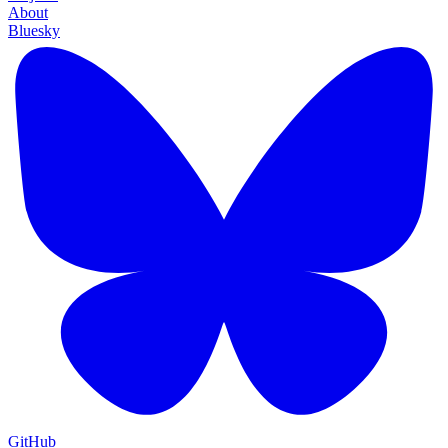
About
Bluesky
GitHub