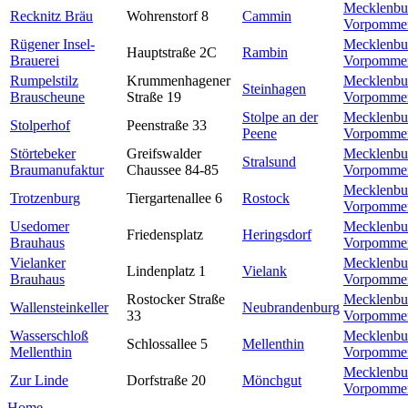
Mecklenbu
Recknitz Bräu
Wohrenstorf 8
Cammin
Vorpomme
Rügener Insel-
Mecklenbu
Hauptstraße 2C
Rambin
Brauerei
Vorpomme
Rumpelstilz
Krummenhagener
Mecklenbu
Steinhagen
Brauscheune
Straße 19
Vorpomme
Stolpe an der
Mecklenbu
Stolperhof
Peenstraße 33
Peene
Vorpomme
Störtebeker
Greifswalder
Mecklenbu
Stralsund
Braumanufaktur
Chaussee 84-85
Vorpomme
Mecklenbu
Trotzenburg
Tiergartenallee 6
Rostock
Vorpomme
Usedomer
Mecklenbu
Friedensplatz
Heringsdorf
Brauhaus
Vorpomme
Vielanker
Mecklenbu
Lindenplatz 1
Vielank
Brauhaus
Vorpomme
Rostocker Straße
Mecklenbu
Wallensteinkeller
Neubrandenburg
33
Vorpomme
Wasserschloß
Mecklenbu
Schlossallee 5
Mellenthin
Mellenthin
Vorpomme
Mecklenbu
Zur Linde
Dorfstraße 20
Mönchgut
Vorpomme
Home