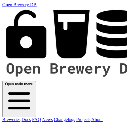
Open Brewery DB
Open main menu
Breweries
Docs
FAQ
News
Changelogs
Projects
About