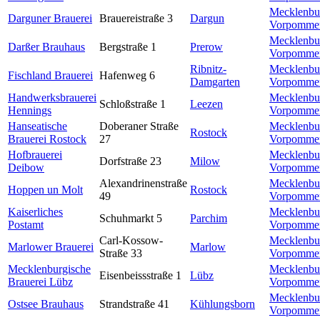
Mecklenbu
Darguner Brauerei
Brauereistraße 3
Dargun
Vorpomme
Mecklenbu
Darßer Brauhaus
Bergstraße 1
Prerow
Vorpomme
Ribnitz-
Mecklenbu
Fischland Brauerei
Hafenweg 6
Damgarten
Vorpomme
Handwerksbrauerei
Mecklenbu
Schloßstraße 1
Leezen
Hennings
Vorpomme
Hanseatische
Doberaner Straße
Mecklenbu
Rostock
Brauerei Rostock
27
Vorpomme
Hofbrauerei
Mecklenbu
Dorfstraße 23
Milow
Deibow
Vorpomme
Alexandrinenstraße
Mecklenbu
Hoppen un Molt
Rostock
49
Vorpomme
Kaiserliches
Mecklenbu
Schuhmarkt 5
Parchim
Postamt
Vorpomme
Carl-Kossow-
Mecklenbu
Marlower Brauerei
Marlow
Straße 33
Vorpomme
Mecklenburgische
Mecklenbu
Eisenbeissstraße 1
Lübz
Brauerei Lübz
Vorpomme
Mecklenbu
Ostsee Brauhaus
Strandstraße 41
Kühlungsborn
Vorpomme