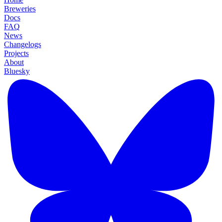
Breweries
Docs
FAQ
News
Changelogs
Projects
About
Bluesky