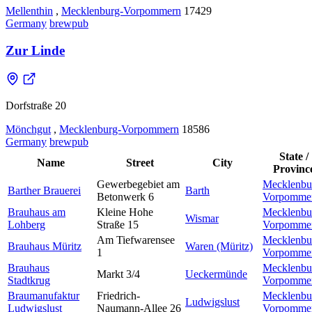
Mellenthin
,
Mecklenburg-Vorpommern
17429
Germany
brewpub
Zur Linde
Dorfstraße 20
Mönchgut
,
Mecklenburg-Vorpommern
18586
Germany
brewpub
State /
Name
Street
City
Provinc
Gewerbegebiet am
Mecklenbu
Barther Brauerei
Barth
Betonwerk 6
Vorpomme
Brauhaus am
Kleine Hohe
Mecklenbu
Wismar
Lohberg
Straße 15
Vorpomme
Am Tiefwarensee
Mecklenbu
Brauhaus Müritz
Waren (Müritz)
1
Vorpomme
Brauhaus
Mecklenbu
Markt 3/4
Ueckermünde
Stadtkrug
Vorpomme
Braumanufaktur
Friedrich-
Mecklenbu
Ludwigslust
Ludwigslust
Naumann-Allee 26
Vorpomme