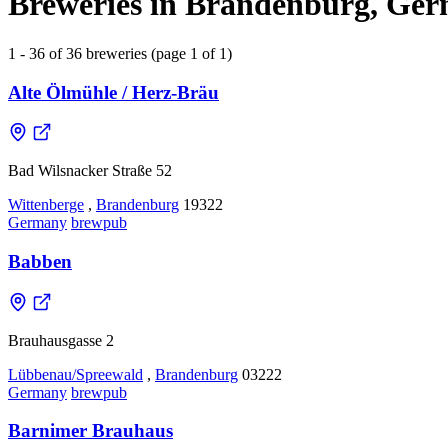
Breweries in Brandenburg, Ge
1 - 36 of 36 breweries (page 1 of 1)
Alte Ölmühle / Herz-Bräu
Bad Wilsnacker Straße 52
Wittenberge
,
Brandenburg
19322
Germany
brewpub
Babben
Brauhausgasse 2
Lübbenau/Spreewald
,
Brandenburg
03222
Germany
brewpub
Barnimer Brauhaus