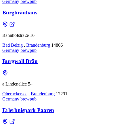
Germany
brewpub
Burgbräuhaus
Bahnhofstraße 16
Bad Belzig
,
Brandenburg
14806
Germany
brewpub
Burgwall Bräu
a Lindenallee 54
Oberuckersee
,
Brandenburg
17291
Germany
brewpub
Erlerbnispark Paaren