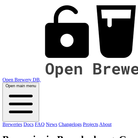
Open Brewery DB
Open main menu
Breweries
Docs
FAQ
News
Changelogs
Projects
About