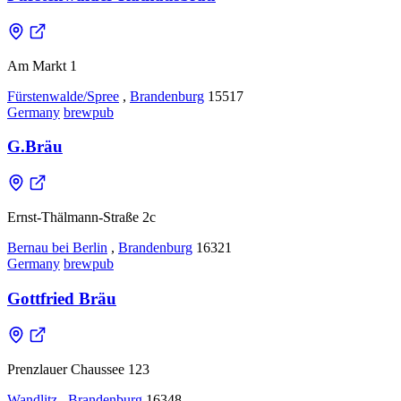
Am Markt 1
Fürstenwalde/Spree
,
Brandenburg
15517
Germany
brewpub
G.Bräu
Ernst-Thälmann-Straße 2c
Bernau bei Berlin
,
Brandenburg
16321
Germany
brewpub
Gottfried Bräu
Prenzlauer Chaussee 123
Wandlitz
,
Brandenburg
16348