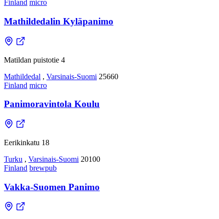
Finland
micro
Mathildedalin Kyläpanimo
Matildan puistotie 4
Mathildedal
,
Varsinais-Suomi
25660
Finland
micro
Panimoravintola Koulu
Eerikinkatu 18
Turku
,
Varsinais-Suomi
20100
Finland
brewpub
Vakka-Suomen Panimo