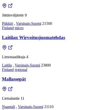
Jättänväljäntie 9
Piikkiö
,
Varsinais-Suomi
21500
Finland
micro
Laitilan Wirvoitusjuomatehdas
Limonaadikuja 4
Laitila
,
Varsinais-Suomi
23800
Finland
regional
Mallassepät
Lietsalantie 11
Naantali
,
Varsinais-Suomi
21110