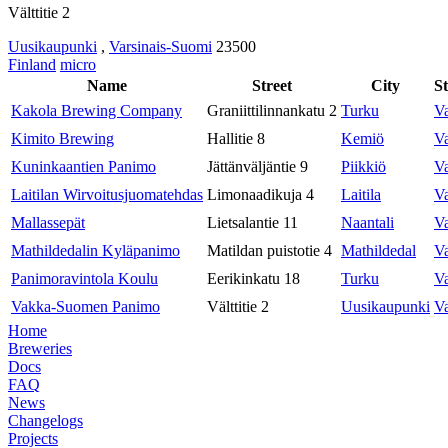
Välttitie 2
Uusikaupunki
,
Varsinais-Suomi
23500
Finland
micro
Name
Street
City
St
Kakola Brewing Company
Graniittilinnankatu 2
Turku
Va
Kimito Brewing
Hallitie 8
Kemiö
Va
Kuninkaantien Panimo
Jättänväljäntie 9
Piikkiö
Va
Laitilan Wirvoitusjuomatehdas
Limonaadikuja 4
Laitila
Va
Mallassepät
Lietsalantie 11
Naantali
Va
Mathildedalin Kyläpanimo
Matildan puistotie 4
Mathildedal
Va
Panimoravintola Koulu
Eerikinkatu 18
Turku
Va
Vakka-Suomen Panimo
Välttitie 2
Uusikaupunki
Va
Home
Breweries
Docs
FAQ
News
Changelogs
Projects