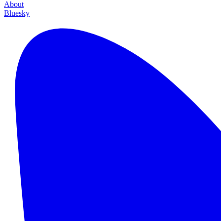
About
Bluesky