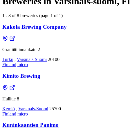
Breweries in Varsinais-suomi, F
1 - 8 of 8 breweries (page 1 of 1)
Kakola Brewing Company
Graniittilinnankatu 2
Turku
,
Varsinais-Suomi
20100
Finland
micro
Kimito Brewing
Hallitie 8
Kemiö
,
Varsinais-Suomi
25700
Finland
micro
Kuninkaantien Panimo