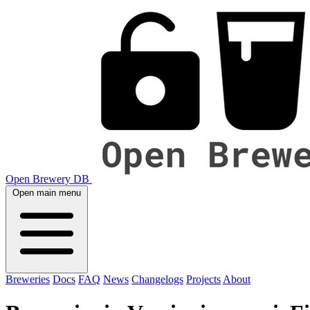
Open Brewery DB
Open main menu
Breweries
Docs
FAQ
News
Changelogs
Projects
About