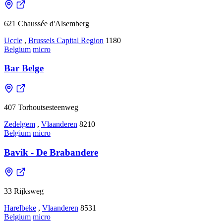
621 Chaussée d'Alsemberg
Uccle
,
Brussels Capital Region
1180
Belgium
micro
Bar Belge
407 Torhoutsesteenweg
Zedelgem
,
Vlaanderen
8210
Belgium
micro
Bavik - De Brabandere
33 Rijksweg
Harelbeke
,
Vlaanderen
8531
Belgium
micro