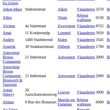
En Zonen
Alken-Maes
Stationsstraat
Alken
Vlaanderen
3570
B
Région
Allies
Thuin
6530
B
wallonne
Alvinne
4a Vaartstraat
Zwevegem
Vlaanderen
8552
B
Amai
11 Konijnenpijp
Lommel
Vlaanderen
3920
B
Anders
1400 Stadsbeemd
Halen
Vlaanderen
3545
B
Angerik
30 Snakkaertstraat
Dilbeek
Vlaanderen
1700
B
Antwerpse
Brouw
21 Indiestraat
Antwerpen
Vlaanderen
2000
B
Compagnie
Antwerpse
Brouw
Compagnie,
21 Indiestraat
Antwerpen
Vlaanderen
2000
B
Brouwerij &
Taproom
Artois
20
Leuven
Vlaanderen
3000
B
(Inbev)
Aarschotsesteenweg
Marche-en-
Région
Atrium
9 Rue des Brasseurs
6900
B
Famenne
wallonne
Au Vieux
Brussels