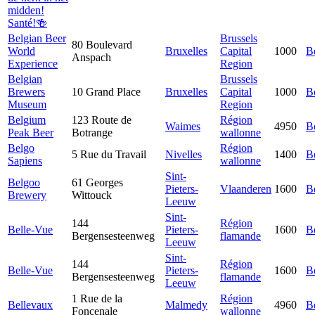
midden!
Santé!🍻
Belgian Beer
Brussels
80 Boulevard
World
Bruxelles
Capital
1000
B
Anspach
Experience
Region
Belgian
Brussels
Brewers
10 Grand Place
Bruxelles
Capital
1000
B
Museum
Region
Belgium
123 Route de
Région
Waimes
4950
B
Peak Beer
Botrange
wallonne
Belgo
Région
5 Rue du Travail
Nivelles
1400
B
Sapiens
wallonne
Sint-
Belgoo
61 Georges
Pieters-
Vlaanderen
1600
B
Brewery
Wittouck
Leeuw
Sint-
144
Région
Belle-Vue
Pieters-
1600
B
Bergensesteenweg
flamande
Leeuw
Sint-
144
Région
Belle-Vue
Pieters-
1600
B
Bergensesteenweg
flamande
Leeuw
1 Rue de la
Région
Bellevaux
Malmedy
4960
B
Foncenale
wallonne