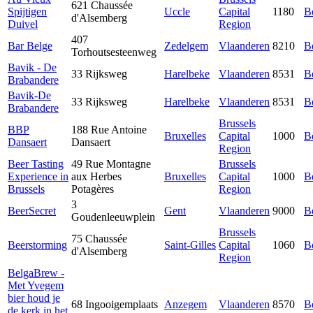
621 Chaussée
Spijtigen
Uccle
Capital
1180
B
d'Alsemberg
Duivel
Region
407
Bar Belge
Zedelgem
Vlaanderen
8210
B
Torhoutsesteenweg
Bavik - De
33 Rijksweg
Harelbeke
Vlaanderen
8531
B
Brabandere
Bavik-De
33 Rijksweg
Harelbeke
Vlaanderen
8531
B
Brabandere
Brussels
BBP
188 Rue Antoine
Bruxelles
Capital
1000
B
Dansaert
Dansaert
Region
Beer Tasting
49 Rue Montagne
Brussels
Experience in
aux Herbes
Bruxelles
Capital
1000
B
Brussels
Potagères
Region
3
BeerSecret
Gent
Vlaanderen
9000
B
Goudenleeuwplein
Brussels
75 Chaussée
Beerstorming
Saint-Gilles
Capital
1060
B
d'Alsemberg
Region
BelgaBrew -
Met Yvegem
bier houd je
68 Ingooigemplaats
Anzegem
Vlaanderen
8570
B
de kerk in het