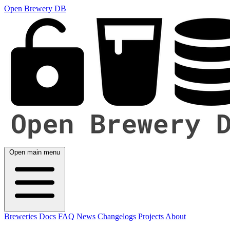
Open Brewery DB
Open main menu
Breweries
Docs
FAQ
News
Changelogs
Projects
About