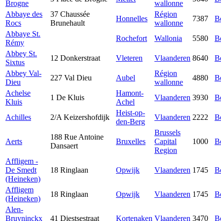
Brogne
wallonne
Abbaye des
37 Chaussée
Région
Honnelles
7387
B
Rocs
Brunehault
wallonne
Abbaye St.
Rochefort
Wallonia
5580
B
Rémy
Abbey St.
12 Donkerstraat
Vleteren
Vlaanderen
8640
B
Sixtus
Abbey Val-
Région
227 Val Dieu
Aubel
4880
B
Dieu
wallonne
Achelse
Hamont-
1 De Kluis
Vlaanderen
3930
B
Kluis
Achel
Heist-op-
Achilles
2/A Keizershofdijk
Vlaanderen
2222
B
den-Berg
Brussels
188 Rue Antoine
Aerts
Bruxelles
Capital
1000
B
Dansaert
Region
Affligem -
De Smedt
18 Ringlaan
Opwijk
Vlaanderen
1745
B
(Heineken)
Affligem
18 Ringlaan
Opwijk
Vlaanderen
1745
B
(Heineken)
Alen-
Bruyninckx
41 Diestsestraat
Kortenaken
Vlaanderen
3470
B