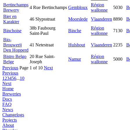
Bertinchamps
Région
4 Rue Bertinchamps
Gembloux
5030
B
Brewery
wallonne
Bier en
46 Slypsstraat
Moorslede
Vlaanderen
8890
B
Karakter
38b Faubourg
Région
Binchoise
Binche
7130
B
Saint-Paul
wallonne
Bio-
Brouwerij
41 Netestraat
Hulshout
Vlaanderen
2235
B
Den Hopperd
Bistro Belgo
20 Rue Saint-
Région
Namur
5000
B
Belge
Joseph
wallonne
Previous
Page 1 of 10
Next
Previous
1
2
3
4
5
6
...
10
Next
Home
Breweries
Docs
FAQ
News
Changelogs
Projects
About