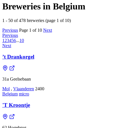
Breweries in Belgium
1 - 50 of 478 breweries (page 1 of 10)
Previous
Page 1 of 10
Next
Previous
1
2
3
4
5
6
...
10
Next
’t Drankorgel
31a Geelsebaan
Mol
,
Vlaanderen
2400
Belgium
micro
'T Kroontje
62 Hogebrug