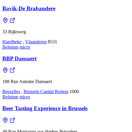
Bavik-De Brabandere
33 Rijksweg
Harelbeke
,
Vlaanderen
8531
Belgium
micro
BBP Dansaert
188 Rue Antoine Dansaert
Bruxelles
,
Brussels Capital Region
1000
Belgium
micro
Beer Tasting Experience in Brussels
49 Rue Montagne aux Herbes Potagères