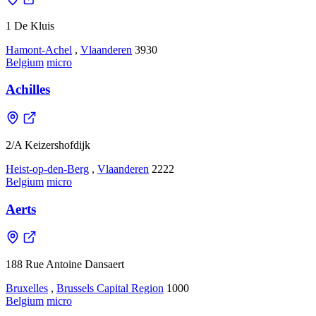
1 De Kluis
Hamont-Achel
,
Vlaanderen
3930
Belgium
micro
Achilles
2/A Keizershofdijk
Heist-op-den-Berg
,
Vlaanderen
2222
Belgium
micro
Aerts
188 Rue Antoine Dansaert
Bruxelles
,
Brussels Capital Region
1000
Belgium
micro