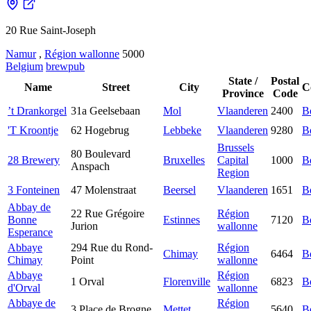
20 Rue Saint-Joseph
Namur
,
Région wallonne
5000
Belgium
brewpub
State /
Postal
Name
Street
City
C
Province
Code
’t Drankorgel
31a Geelsebaan
Mol
Vlaanderen
2400
B
'T Kroontje
62 Hogebrug
Lebbeke
Vlaanderen
9280
B
Brussels
80 Boulevard
28 Brewery
Bruxelles
Capital
1000
B
Anspach
Region
3 Fonteinen
47 Molenstraat
Beersel
Vlaanderen
1651
B
Abbay de
22 Rue Grégoire
Région
Bonne
Estinnes
7120
B
Jurion
wallonne
Esperance
Abbaye
294 Rue du Rond-
Région
Chimay
6464
B
Chimay
Point
wallonne
Abbaye
Région
1 Orval
Florenville
6823
B
d'Orval
wallonne
Abbaye de
Région
3 Place de Brogne
Mettet
5640
B