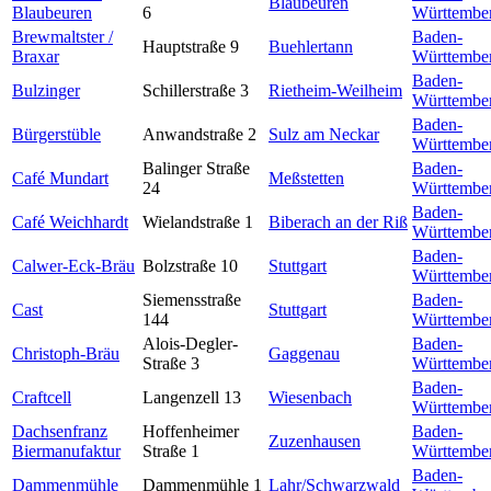
Blaubeuren
Blaubeuren
6
Württembe
Brewmaltster /
Baden-
Hauptstraße 9
Buehlertann
Braxar
Württembe
Baden-
Bulzinger
Schillerstraße 3
Rietheim-Weilheim
Württembe
Baden-
Bürgerstüble
Anwandstraße 2
Sulz am Neckar
Württembe
Balinger Straße
Baden-
Café Mundart
Meßstetten
24
Württembe
Baden-
Café Weichhardt
Wielandstraße 1
Biberach an der Riß
Württembe
Baden-
Calwer-Eck-Bräu
Bolzstraße 10
Stuttgart
Württembe
Siemensstraße
Baden-
Cast
Stuttgart
144
Württembe
Alois-Degler-
Baden-
Christoph-Bräu
Gaggenau
Straße 3
Württembe
Baden-
Craftcell
Langenzell 13
Wiesenbach
Württembe
Dachsenfranz
Hoffenheimer
Baden-
Zuzenhausen
Biermanufaktur
Straße 1
Württembe
Baden-
Dammenmühle
Dammenmühle 1
Lahr/Schwarzwald