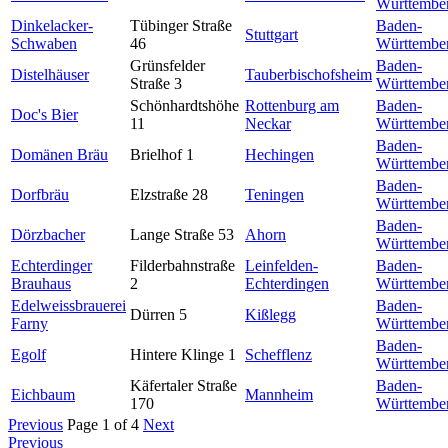
Württembe
Dinkelacker-
Tübinger Straße
Baden-
Stuttgart
Schwaben
46
Württembe
Grünsfelder
Baden-
Distelhäuser
Tauberbischofsheim
Straße 3
Württembe
Schönhardtshöhe
Rottenburg am
Baden-
Doc's Bier
11
Neckar
Württembe
Baden-
Domänen Bräu
Brielhof 1
Hechingen
Württembe
Baden-
Dorfbräu
Elzstraße 28
Teningen
Württembe
Baden-
Dörzbacher
Lange Straße 53
Ahorn
Württembe
Echterdinger
Filderbahnstraße
Leinfelden-
Baden-
Brauhaus
2
Echterdingen
Württembe
Edelweissbrauerei
Baden-
Dürren 5
Kißlegg
Farny
Württembe
Baden-
Egolf
Hintere Klinge 1
Schefflenz
Württembe
Käfertaler Straße
Baden-
Eichbaum
Mannheim
170
Württembe
Previous
Page 1 of 4
Next
Previous