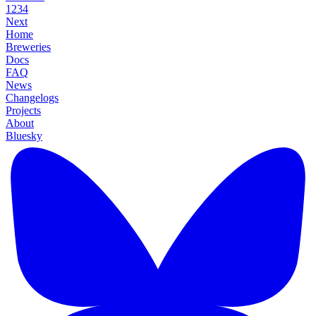
1
2
3
4
Next
Home
Breweries
Docs
FAQ
News
Changelogs
Projects
About
Bluesky