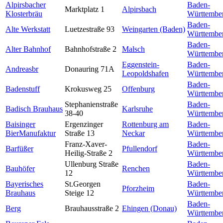
Alpirsbacher
Baden-
Marktplatz 1
Alpirsbach
Klosterbräu
Württembe
Baden-
Alte Werkstatt
Luetzestraße 93
Weingarten (Baden)
Württembe
Baden-
Alter Bahnhof
Bahnhofstraße 2
Malsch
Württembe
Eggenstein-
Baden-
Andreasbr
Donauring 71A
Leopoldshafen
Württembe
Baden-
Badenstuff
Krokusweg 25
Offenburg
Württembe
Stephanienstraße
Baden-
Badisch Brauhaus
Karlsruhe
38-40
Württembe
Baisinger
Ergenzinger
Rottenburg am
Baden-
BierManufaktur
Straße 13
Neckar
Württembe
Franz-Xaver-
Baden-
Barfüßer
Pfullendorf
Heilig-Straße 2
Württembe
Ullenburg Straße
Baden-
Bauhöfer
Renchen
12
Württembe
Bayerisches
St.Georgen
Baden-
Pforzheim
Brauhaus
Steige 12
Württembe
Baden-
Berg
Brauhausstraße 2
Ehingen (Donau)
Württembe