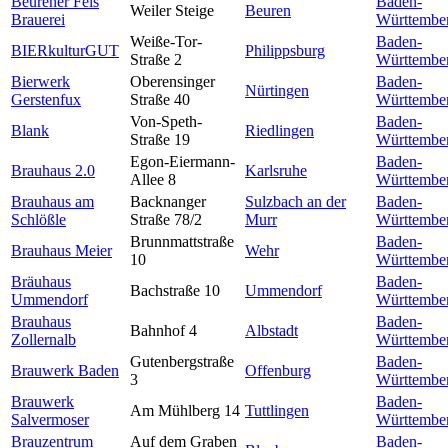
Beurener Fels
Baden-
Weiler Steige
Beuren
Brauerei
Württembe
Weiße-Tor-
Baden-
BIERkulturGUT
Philippsburg
Straße 2
Württembe
Bierwerk
Oberensinger
Baden-
Nürtingen
Gerstenfux
Straße 40
Württembe
Von-Speth-
Baden-
Blank
Riedlingen
Straße 19
Württembe
Egon-Eiermann-
Baden-
Brauhaus 2.0
Karlsruhe
Allee 8
Württembe
Brauhaus am
Backnanger
Sulzbach an der
Baden-
Schlößle
Straße 78/2
Murr
Württembe
Brunnmattstraße
Baden-
Brauhaus Meier
Wehr
10
Württembe
Bräuhaus
Baden-
Bachstraße 10
Ummendorf
Ummendorf
Württembe
Brauhaus
Baden-
Bahnhof 4
Albstadt
Zollernalb
Württembe
Gutenbergstraße
Baden-
Brauwerk Baden
Offenburg
3
Württembe
Brauwerk
Baden-
Am Mühlberg 14
Tuttlingen
Salvermoser
Württembe
Brauzentrum
Auf dem Graben
Baden-