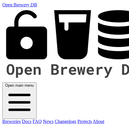
Open Brewery DB
Open main menu
Breweries
Docs
FAQ
News
Changelogs
Projects
About