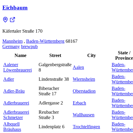
Eichbaum
Käfertaler Straße 170
Mannheim
,
Baden-Württemberg
68167
Germany
brewpub
State /
Name
Street
City
Province
Aalener
Galgenbergstraße
Baden-
Aalen
Löwenbrauerei
8
Württembe
Baden-
Adler
Lindenstraße 38
Wiernsheim
Württembe
Biberacher
Baden-
Adler-Bräu
Oberstadion
Straße 17
Württembe
Baden-
Adlerbrauerei
Adlergasse 2
Erbach
Württembe
Adlerbrauerei
Reubacher
Baden-
Wallhausen
Schmetzer
Straße 3
Württembe
Albquell
Baden-
Lindenplatz 6
Trochtelfingen
Bräuhaus
Württembe