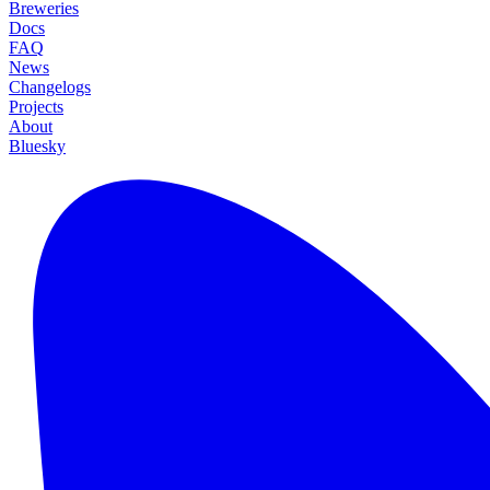
Breweries
Docs
FAQ
News
Changelogs
Projects
About
Bluesky