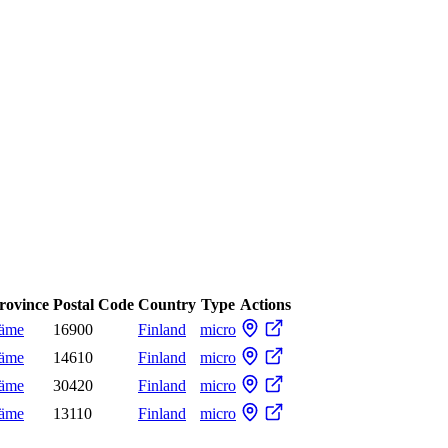
Province
Postal Code
Country
Type
Actions
äme
16900
Finland
micro
äme
14610
Finland
micro
äme
30420
Finland
micro
äme
13110
Finland
micro