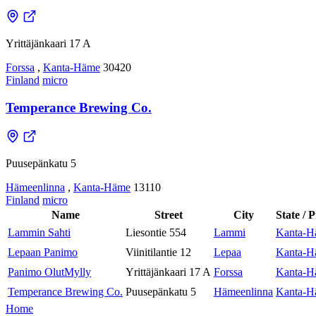
Yrittäjänkaari 17 A
Forssa
,
Kanta-Häme
30420
Finland
micro
Temperance Brewing Co.
Puusepänkatu 5
Hämeenlinna
,
Kanta-Häme
13110
Finland
micro
Name
Street
City
State / 
Lammin Sahti
Liesontie 554
Lammi
Kanta-H
Lepaan Panimo
Viinitilantie 12
Lepaa
Kanta-H
Panimo OlutMylly
Yrittäjänkaari 17 A
Forssa
Kanta-H
Temperance Brewing Co.
Puusepänkatu 5
Hämeenlinna
Kanta-H
Home