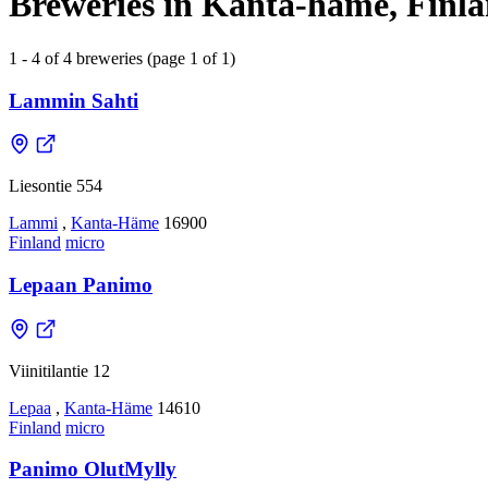
Breweries in Kanta-häme, Finl
1 - 4 of 4 breweries (page 1 of 1)
Lammin Sahti
Liesontie 554
Lammi
,
Kanta-Häme
16900
Finland
micro
Lepaan Panimo
Viinitilantie 12
Lepaa
,
Kanta-Häme
14610
Finland
micro
Panimo OlutMylly