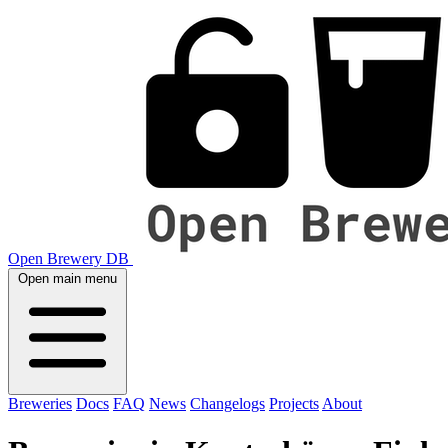
Open Brewery DB
Open main menu
Breweries
Docs
FAQ
News
Changelogs
Projects
About